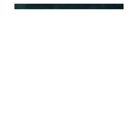
ΤΑΞΙΔΙ ΜΕ ΒΑΡΚΑ
Απολαύστε τη σπάνια ομορφιά της Κεφαλονιάς
συμμετέχοντας σε μια οργανωμένη εκδρομή με σκάφος.
Θα έχετε την ευκαιρία να επισκεφθείτε μέρη και παραλίες